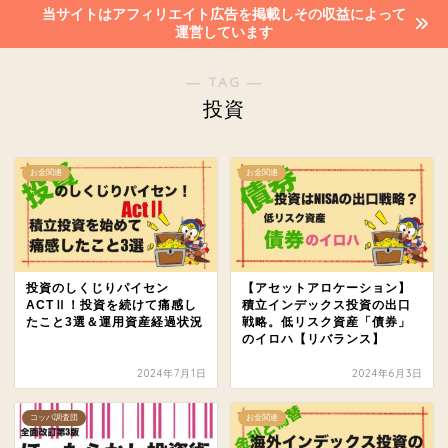
当サイトはアフィリエイト広告を掲載しその収益によって
運営しています
― TAG ―
投資
お金関連
お金関連
投資のしくじりパイセン
【アセットアロケーション】
ACTⅡ！投資を続けて痛感し
積立インデックス投資の出口
たこと3選＆運用資産経過状況
戦略。低リスク資産「債券」
のイロハ【リバランス】
2024年7月1日
2024年6月3日
コッパ調査団
お金関連