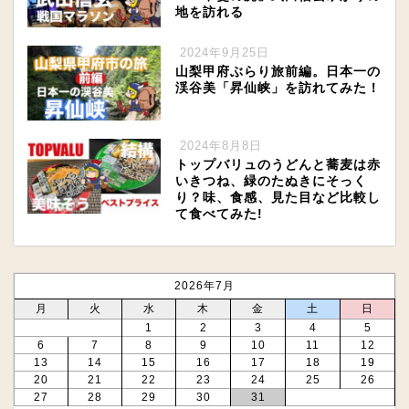
地を訪れる
2024年9月25日
山梨甲府ぶらり旅前編。日本一の
渓谷美「昇仙峡」を訪れてみた！
2024年8月8日
トップバリュのうどんと蕎麦は赤
いきつね、緑のたぬきにそっく
り？味、食感、見た目など比較し
て食べてみた!
2026年7月
月
火
水
木
金
土
日
1
2
3
4
5
6
7
8
9
10
11
12
13
14
15
16
17
18
19
20
21
22
23
24
25
26
27
28
29
30
31