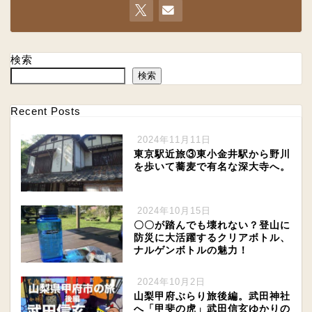
検索
検索
Recent Posts
2024年11月11日
東京駅近旅③東小金井駅から野川
を歩いて蕎麦で有名な深大寺へ。
2024年10月15日
〇〇が踏んでも壊れない？登山に
防災に大活躍するクリアボトル、
ナルゲンボトルの魅力！
2024年10月2日
山梨甲府ぶらり旅後編。武田神社
へ「甲斐の虎」武田信玄ゆかりの