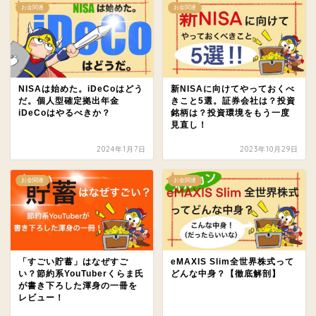
お金関連
お金関連
NISAは始めた。iDeCoはどう
新NISAに向けてやっておくべ
だ。個人型確定拠出年金
きこと5選。証券会社は？投資
iDeCoはやるべきか？
銘柄は？投資環境をもう一度
見直し！
2024年1月7日
2023年10月29日
お金関連
お金関連
「すごい貯蓄」はなぜすご
eMAXIS Slim全世界株式って
い？節約系YouTuberくらま氏
どんな中身？【徹底解剖】
が書き下ろした渾身の一冊を
レビュー！