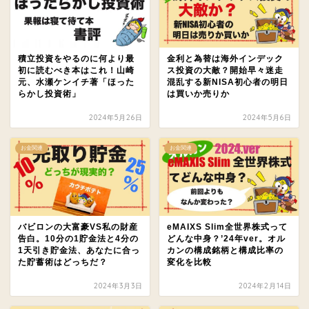
積立投資をやるのに何より最
金利と為替は海外インデック
初に読むべき本はこれ！山崎
ス投資の大敵？開始早々迷走
元、水瀬ケンイチ著「ほった
混乱する新NISA初心者の明日
らかし投資術」
は買いか売りか
2024年5月26日
2024年5月6日
お金関連
お金関連
バビロンの大富豪VS私の財産
eMAIXS Slim全世界株式って
告白。10分の1貯金法と4分の
どんな中身？’24年ver。オル
1天引き貯金法、あなたに合っ
カンの構成銘柄と構成比率の
た貯蓄術はどっちだ？
変化を比較
2024年3月3日
2024年2月14日