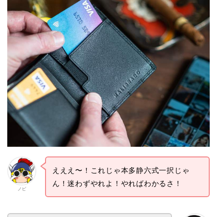
えええ〜！これじゃ本多静六式一択じゃ
ん！迷わずやれよ！やればわかるさ！
ノビ