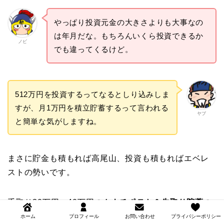
やっぱり投資元金の大きさよりも大事なの
は年月だな。もちろんいくら投資できるか
ノビ
でも違ってくるけど。
512万円を投資するってなるとしり込みしま
すが、月1万円を積立貯蓄するって言われる
ヤブ
と簡単な気がしますね。
まさに貯金も積もれば高尾山、投資も積もればエベレ
ストの勢いです。
手取り30万円、40万円の
カウチポテト＆先取り貯蓄
の
シミュレーション結果はこちらです。
ホーム
プロフィール
お問い合わせ
プライバシーポリシー