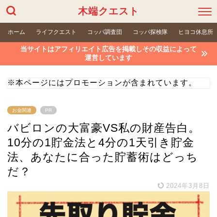
木端クエスト
ホーム
ライフクエスト
コッパ調査団
コッパ探検隊
ヒヨコ休息所
当サイトはアフィリエイト広告を掲載しその収益によって
運営しています
※本ページにはプロモーションが含まれています。
お金関連
PR
バビロンの大富豪VS私の財産告白。
10分の1貯金法と4分の1天引き貯金
法、あなたに合った貯蓄術はどっち
だ？
2024年3月8日