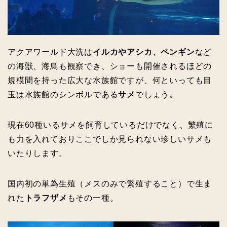
アクアワールド大洗は
イルカやアシカ、ペンギン
など
の海獣、海鳥も観察でき、ショーも開催されるほどの
規模間を持った広大な水族館ですが、何といっても目
玉は水族館のシンボルである
サメ
でしょう。
現在60種いるサメを飼育しているだけでなく、繁殖に
も力を入れておりここでしか見られない珍しいサメも
いたりします。
国内初の単為生殖（メスのみで繁殖すること）で生ま
れた
トラフザメ
もその一種。