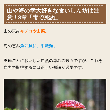
山や海の幸大好きな食いしん坊は注
意！3章「毒で死ぬ」
山の恵み
キノコや山菜。
海の恵み
魚に貝に、甲殻類。
季節ごとにおいしい自然の恵みの数々ですが、これを
自力で取得するには正しい知識が必要です。