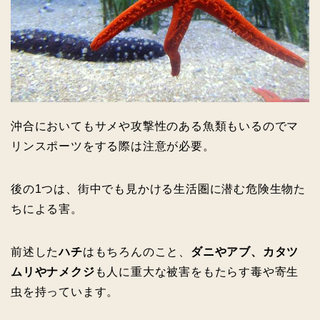
沖合においてもサメや攻撃性のある魚類もいるのでマ
リンスポーツをする際は注意が必要。
後の1つは、街中でも見かける生活圏に潜む危険生物た
ちによる害。
前述した
ハチ
はもちろんのこと、
ダニやアブ、カタツ
ムリやナメクジ
も人に重大な被害をもたらす毒や寄生
虫を持っています。